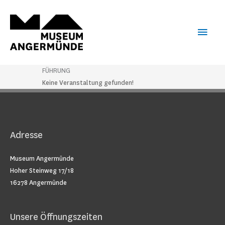
Zum
Haup
Inhalt
springen
FÜHRUNG
Keine Veranstaltung gefunden!
Adresse
Museum Angermünde
Hoher Steinweg 17/18
16278 Angermünde
Unsere Öffnungszeiten