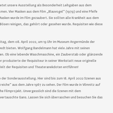
ietet unsere Ausstellung als Besonderheit Leihgaben aus dem
men. Vier Masken aus dem Film „Blauvogel“ (1979) und eine Pfeife
Masken wurde im Film gezaubert. Sie sollten alle Krankheit aus dem
ösen reinigen, das gehört oder gesehen wurde. Requisiten wie diese
reitag, dem 08. April 2022, um 19 Uhr im Museum Angermünde der
edt bieten. Wolfgang Bandelmann hat viele Jahre mit seinen
sen. Ob eine lebende Waschmaschine, ein Zauberstab oder glänzende
 produzierte der Requisiteur in seiner Werkstatt neue originelle
 Welt der Requisiten und Theateranekdoten entführen!
 der Sonderausstellung. Hier sind bis zum 18. April 2022 Szenen aus
reiche“ aus dem Jahre 1967 zu sehen. Der Film wurde in Vilmnitz auf
he Filmprojekt. Unvergesslich sind die Szenen mit dem
vertauschte Gans. Lassen Sie sich überraschen und besuchen Sie das