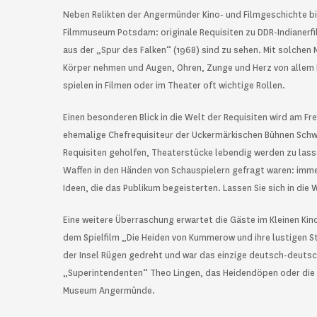
Neben Relikten der Angermünder Kino- und Filmgeschichte b
Filmmuseum Potsdam: originale Requisiten zu DDR-Indianerfil
aus der „Spur des Falken“ (1968) sind zu sehen. Mit solchen 
Körper nehmen und Augen, Ohren, Zunge und Herz von allem B
spielen in Filmen oder im Theater oft wichtige Rollen.
Einen besonderen Blick in die Welt der Requisiten wird am F
ehemalige Chefrequisiteur der Uckermärkischen Bühnen Schw
Requisiten geholfen, Theaterstücke lebendig werden zu las
Waffen in den Händen von Schauspielern gefragt waren: immer
Ideen, die das Publikum begeisterten. Lassen Sie sich in die
Eine weitere Überraschung erwartet die Gäste im Kleinen Kino
dem Spielfilm „Die Heiden von Kummerow und ihre lustigen St
der Insel Rügen gedreht und war das einzige deutsch-deutsc
„Superintendenten“ Theo Lingen, das Heidendöpen oder die 
Museum Angermünde.