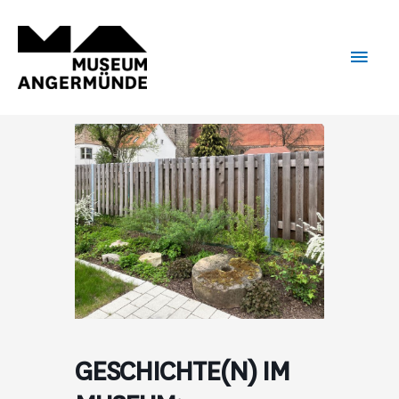
Zum
Haup
Inhalt
springen
GESCHICHTE(N) IM